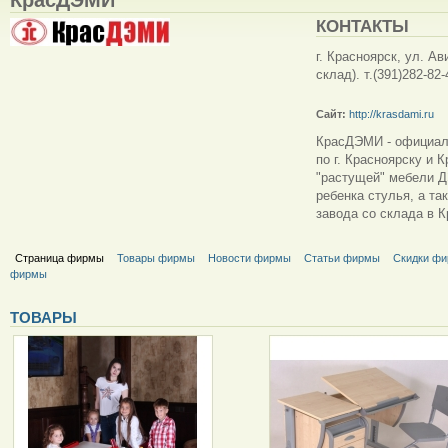
КОНТАКТЫ
г. Красноярск, ул. А
склад). т.(391)282-82-
Сайт:
http://krasdami.ru
КрасДЭМИ - официаль
по г. Красноярску и 
"растущей" мебели Д
ребенка стулья, а т
завода со склада в К
Страница фирмы
Товары фирмы
Новости фирмы
Статьи фирмы
Скидки ф
фирмы
ТОВАРЫ