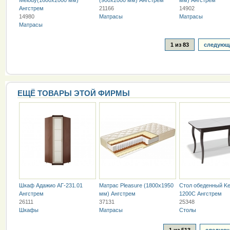
Ангстрем
21166
14902
14980
Матрасы
Матрасы
Матрасы
1 из 83
следующа
ЕЩЁ ТОВАРЫ ЭТОЙ ФИРМЫ
Шкаф Адажио АГ-231.01
Матрас Pleasure (1800х1950
Стол обеденный Ke
Ангстрем
мм) Ангстрем
1200C Ангстрем
26111
37131
25348
Шкафы
Матрасы
Столы
1 из 513
следующ