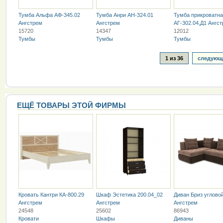
Тумба Альфа АФ-345.02
Тумба Анри АН-324.01
Тумба прикроватн
Ангстрем
Ангстрем
АГ-302.04,Д1 Ангс
15720
14347
12012
Тумбы
Тумбы
Тумбы
1 из 36
следующа
ЕЩЁ ТОВАРЫ ЭТОЙ ФИРМЫ
Кровать Кантри КА-800.29
Шкаф Эстетика 200.04_02
Диван Бриз углово
Ангстрем
Ангстрем
Ангстрем
24548
25602
86943
Кровати
Шкафы
Диваны