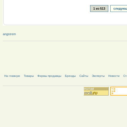
1 из 513
следующ
angstrem
На главную
Товары
Фирмы продавцы
Бренды
Сайты
Эксперты
Новости
Ст