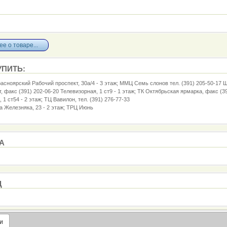
е о товаре...
УПИТЬ:
асноярский Рабочий проспект, 30а/4 - 3 этаж; ММЦ Семь слонов тел. (391) 205-50-17 Ш
, факс (391) 202-06-20 Телевизорная, 1 ст9 - 1 этаж; ТК Октябрьская ярмарка, факс (
 1 ст54 - 2 этаж; ТЦ Вавилон, тел. (391) 276-77-33
а Железняка, 23 - 2 этаж; ТРЦ Июнь
А
Д
и