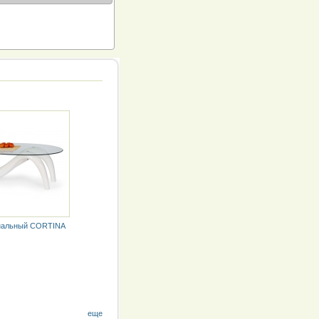
нальный CORTINA
еще