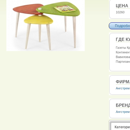
ЦЕНА
10260
Подробне
ГДЕ К
Газеты Кр
Континент
Вавилова,
Партизан
ФИРМ
Ангстрем
БРЕН
Ангстрем
Категори