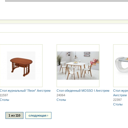
Стол журнальный "Леон" Ангстрем
Стол обеденный MOSSO I Ангстрем
Стол жур
11597
24064
Ангстрем
Столы
Столы
22397
Столы
1 из 110
следующая ›