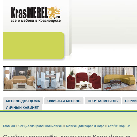
МЕБЕЛЬ ДЛЯ ДОМА
ОФИСНАЯ МЕБЕЛЬ
ПРОЧАЯ МЕБЕЛЬ
СЕРВ
ЛИЧНЫЙ КАБИНЕТ
ВЫ ЗДЕСЬ
Главная
»
Специализированная мебель
»
Мебель для баров и кафе
»
Стойки барные
Стойка гардероба, кинотеатр Каро фильм