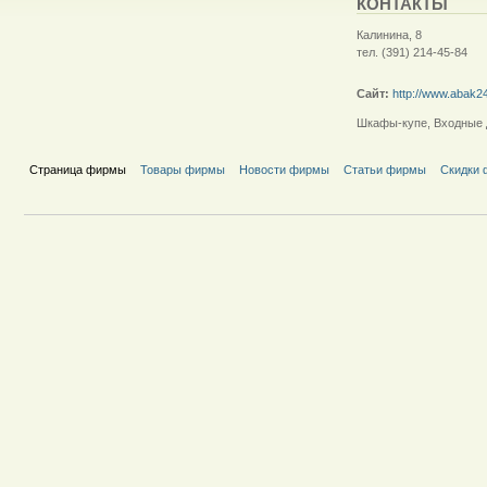
КОНТАКТЫ
Калинина, 8
тел. (391) 214-45-84
Сайт:
http://www.abak24.
Шкафы-купе, Входные 
Страница фирмы
Товары фирмы
Новости фирмы
Статьи фирмы
Скидки