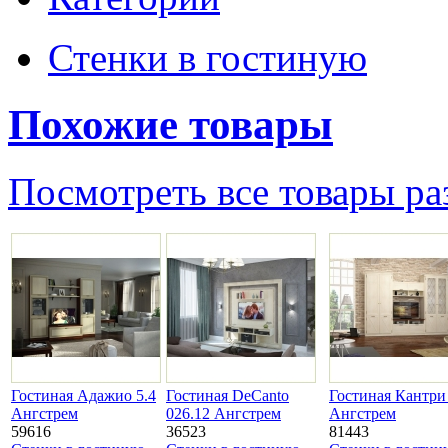
Стенки в гостиную
Похожие товары
Посмотреть все товары ра
Гостиная Адажио 5.4
Гостиная DeСanto
Гостиная Кантри 
Ангстрем
026.12 Ангстрем
Ангстрем
59616
36523
81443