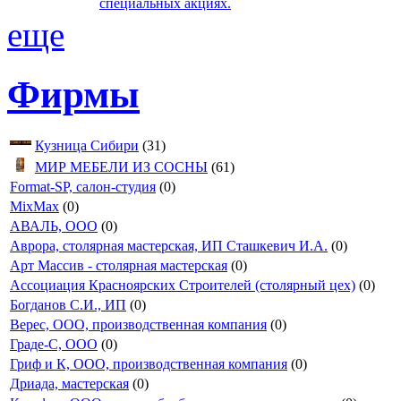
специальных акциях.
еще
Фирмы
Кузница Сибири
(31)
МИР МЕБЕЛИ ИЗ СОСНЫ
(61)
Format-SP, салон-студия
(0)
MixMax
(0)
АВАЛЬ, ООО
(0)
Аврора, столярная мастерская, ИП Сташкевич И.А.
(0)
Арт Массив - столярная мастерская
(0)
Ассоциация Красноярских Строителей (столярный цех)
(0)
Богданов С.И., ИП
(0)
Верес, ООО, производственная компания
(0)
Граде-С, ООО
(0)
Гриф и К, ООО, производственная компания
(0)
Дриада, мастерская
(0)