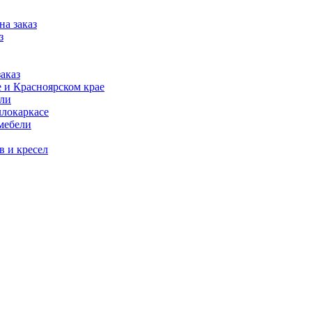
на заказ
з
аказ
 и Красноярском крае
ели
ллокаркасе
мебели
в и кресел