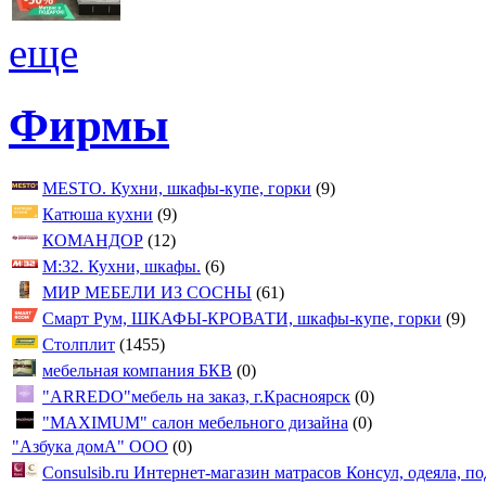
еще
Фирмы
MESTO. Кухни, шкафы-купе, горки
(9)
Катюша кухни
(9)
КОМАНДОР
(12)
М:32. Кухни, шкафы.
(6)
МИР МЕБЕЛИ ИЗ СОСНЫ
(61)
Смарт Рум, ШКАФЫ-КРОВАТИ, шкафы-купе, горки
(9)
Столплит
(1455)
мебельная компания БКВ
(0)
"ARREDO"мебель на заказ, г.Красноярск
(0)
"MAXIMUM" салон мебельного дизайна
(0)
"Азбука домА" ООО
(0)
Consulsib.ru Интернет-магазин матрасов Консул, одеяла, п