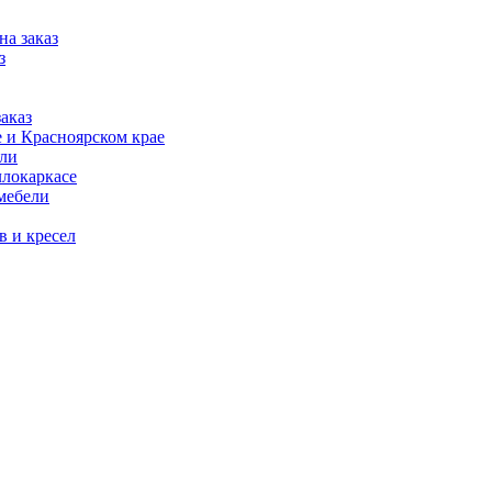
на заказ
з
аказ
 и Красноярском крае
ели
ллокаркасе
мебели
в и кресел