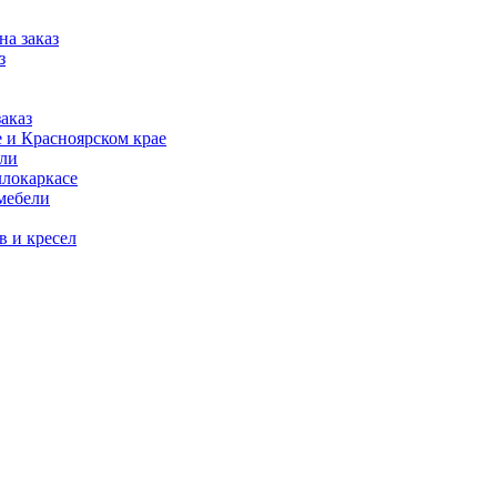
на заказ
з
аказ
 и Красноярском крае
ели
ллокаркасе
мебели
в и кресел