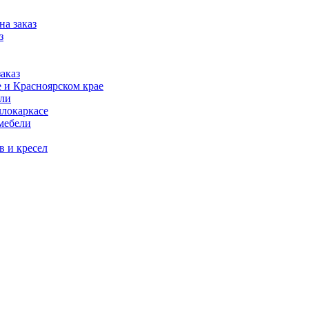
на заказ
з
аказ
 и Красноярском крае
ели
ллокаркасе
мебели
в и кресел