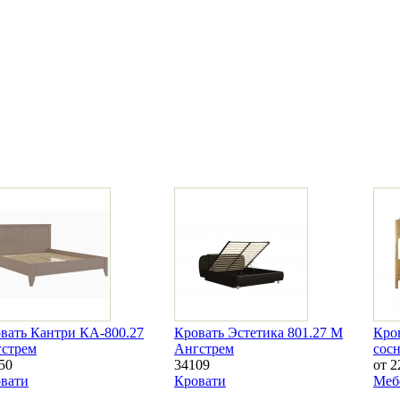
вать Кантри КА-800.27
Кровать Эстетика 801.27 М
Кров
стрем
Ангстрем
сос
50
34109
от 2
вати
Кровати
Меб