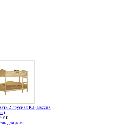
ать 2-ярусная К3 (массив
ны)
2010
ель для дома