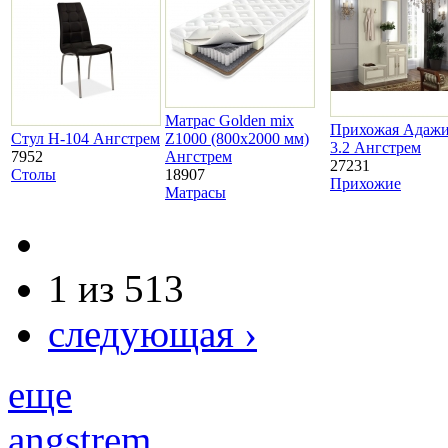
Матрас Golden mix
Прихожая Адаж
Стул H-104 Ангстрем
Z1000 (800х2000 мм)
3.2 Ангстрем
7952
Ангстрем
27231
Столы
18907
Прихожие
Матрасы
1 из 513
следующая ›
еще
angstrem