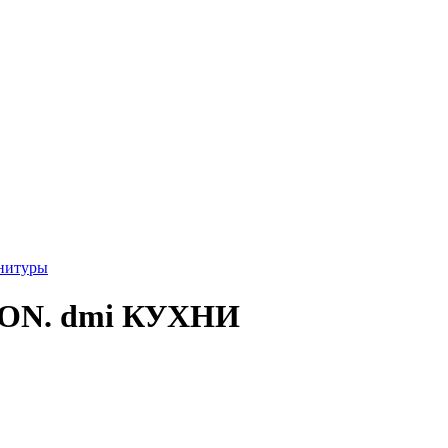
нитуры
ON. dmi КУХНИ