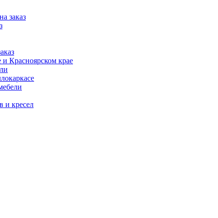
на заказ
з
аказ
 и Красноярском крае
ели
ллокаркасе
мебели
в и кресел