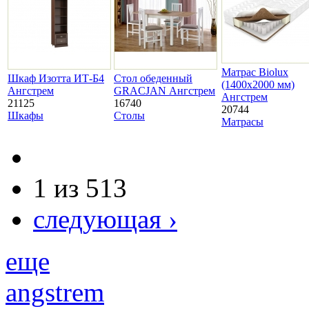
Матрас Biolux
Шкаф Изотта ИТ-Б4
Стол обеденный
(1400х2000 мм)
Ангстрем
GRACJAN Ангстрем
Ангстрем
21125
16740
20744
Шкафы
Столы
Матрасы
1 из 513
следующая ›
еще
angstrem