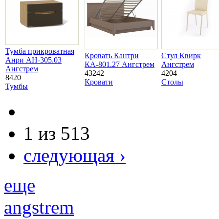
Тумба прикроватная
Кровать Кантри
Стул Квирк
Анри АН-305.03
КА-801.27 Ангстрем
Ангстрем
Ангстрем
43242
4204
8420
Кровати
Столы
Тумбы
1 из 513
следующая ›
еще
angstrem