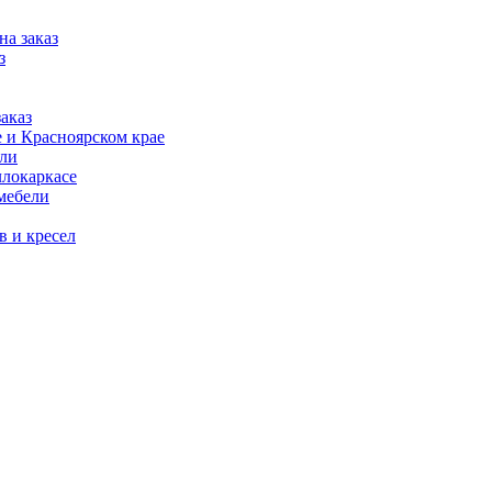
на заказ
з
аказ
 и Красноярском крае
ели
ллокаркасе
мебели
в и кресел