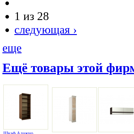
1 из 28
следующая ›
еще
Ещё товары этой фи
Шкаф Адажио