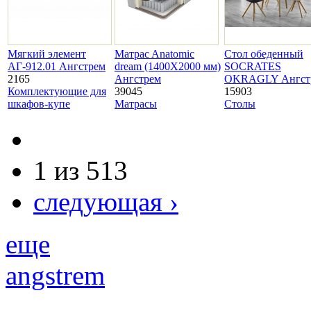
Мягкий элемент
Матраc Anatomic
Стол обеденный
АГ-912.01 Ангстрем
dream (1400Х2000 мм)
SOCRATES
2165
Ангстрем
OKRAGLY Ангст
Комплектующие для
39045
15903
шкафов-купе
Матрасы
Столы
1 из 513
следующая ›
еще
angstrem