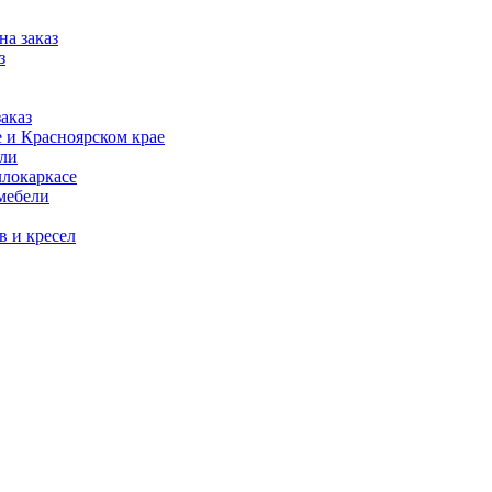
на заказ
з
аказ
 и Красноярском крае
ели
ллокаркасе
мебели
в и кресел