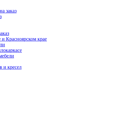
на заказ
з
аказ
 и Красноярском крае
ели
ллокаркасе
мебели
в и кресел