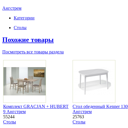
Ангстрем
Категории
Столы
Похожие товары
Посмотреть все товары раздела
Комплект GRACJAN + HUBERT
Стол обеденный Kenner 13
9 Ангстрем
Ангстрем
55244
25763
Столы
Столы