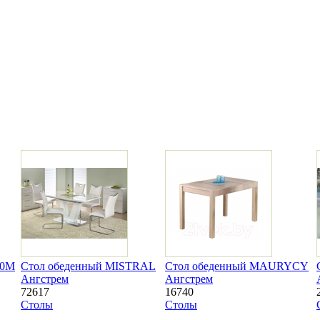
00М
Стол обеденный MISTRAL
Стол обеденный MAURYCY
Ангстрем
Ангстрем
72617
16740
Столы
Столы