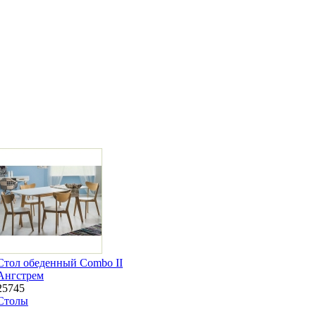
Стол обеденный Combo II
Ангстрем
25745
Столы