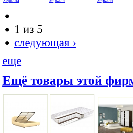
Зеркала
Зеркала
Зеркала
1 из 5
следующая ›
еще
Ещё товары этой фи