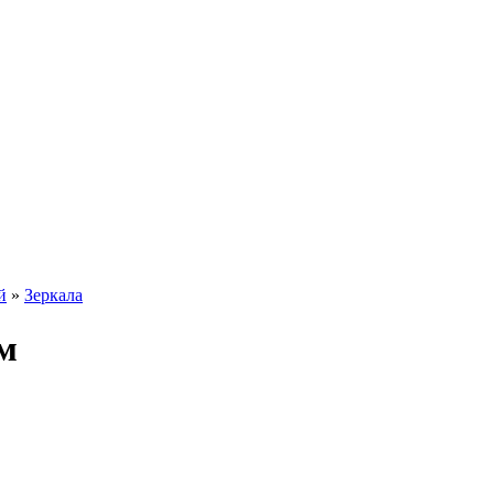
й
»
Зеркала
м