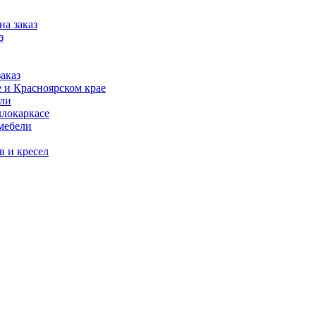
на заказ
з
аказ
 и Красноярском крае
ели
ллокаркасе
мебели
в и кресел