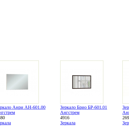
еркало Анри АН-601.00
Зеркало Брио БР-601.01
Зер
нгстрем
Ангстрем
Ан
380
4916
26
еркала
Зеркала
Зер