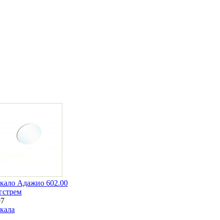
кало Адажио 602.00
гстрем
97
кала