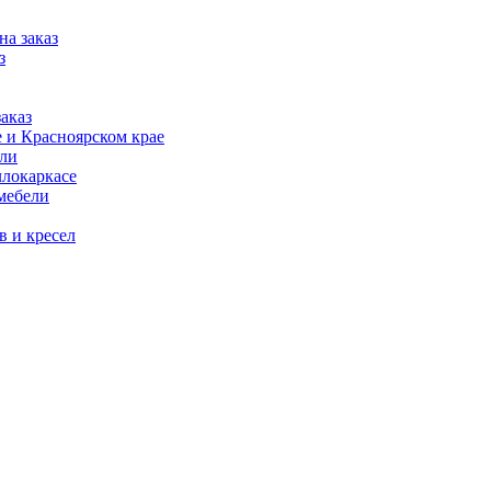
на заказ
з
аказ
 и Красноярском крае
ели
ллокаркасе
мебели
в и кресел