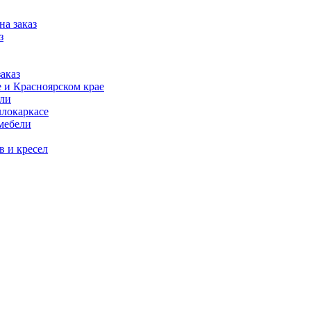
на заказ
з
аказ
 и Красноярском крае
ели
ллокаркасе
мебели
в и кресел