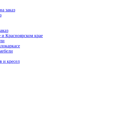
на заказ
з
аказ
 и Красноярском крае
ели
ллокаркасе
мебели
в и кресел