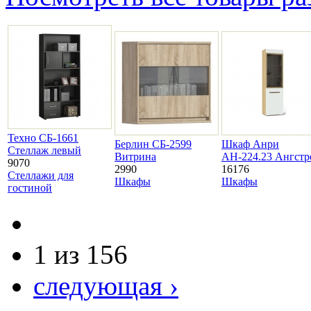
Техно СБ-1661
Берлин СБ-2599
Шкаф Анри
Стеллаж левый
Витрина
АН-224.23 Ангстр
9070
2990
16176
Стеллажи для
Шкафы
Шкафы
гостиной
1 из 156
следующая ›