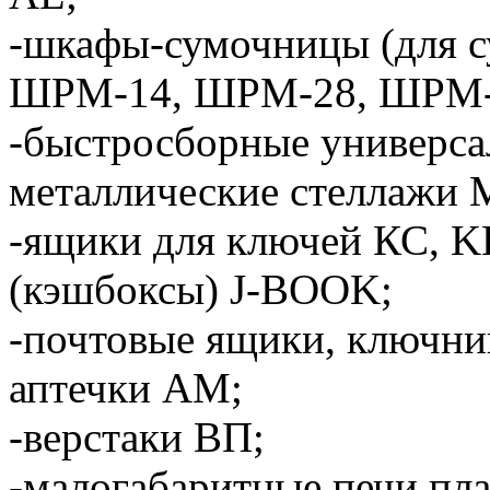
-шкафы-сумочницы (для с
ШРМ-14, ШРМ-28, ШРМ-
-быстросборные универс
металлические стеллажи 
-ящики для ключей КС, K
(кэшбоксы) J-BOOK;
-почтовые ящики, ключни
аптечки АМ;
-верстаки ВП;
-малогабаритные печи пл