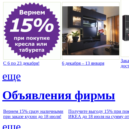
Зак
С 6 по 23 декабря!
6 декабря – 13 января
дос
еще
Объявления фирмы
Вернем 15% сразу наличными
Получите выгоду 15% при по
при заказе кухни до 18 июля!
ИКЕА до 18 июля на сумму от 
еще