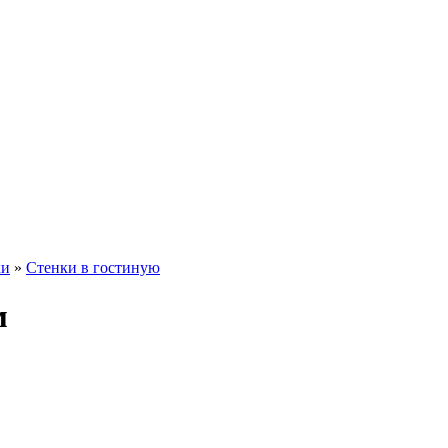
ки
»
Стенки в гостиную
м