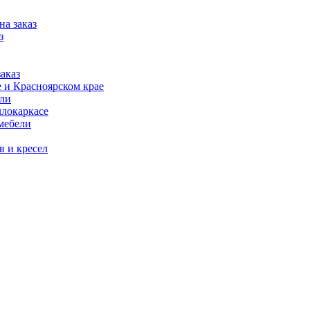
на заказ
з
аказ
 и Красноярском крае
ели
ллокаркасе
мебели
в и кресел