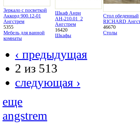
Зеркало с посветкой
Шкаф Анри
Аккорд 900.12-01
Стол обеденный
АН-210.01_2
Ангстрем
RICHARD Ангст
Ангстрем
5355
46670
16420
Мебель для ванной
Столы
Шкафы
комнаты
‹ предыдущая
2 из 513
следующая ›
еще
angstrem