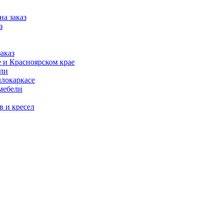
на заказ
з
аказ
 и Красноярском крае
ели
ллокаркасе
мебели
в и кресел