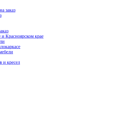
на заказ
з
аказ
 и Красноярском крае
ели
ллокаркасе
мебели
в и кресел