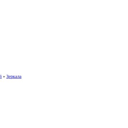
й
»
Зеркала