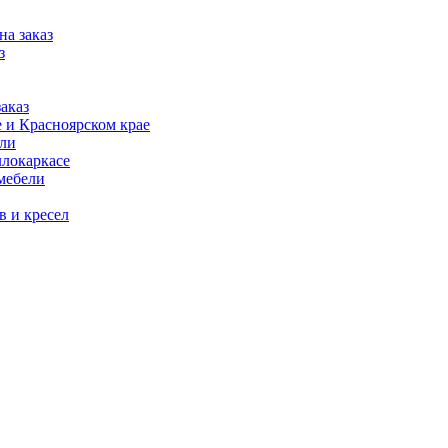
на заказ
з
аказ
 и Красноярском крае
ели
ллокаркасе
мебели
в и кресел