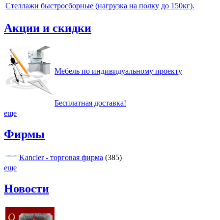
Стеллажи быстросборные (нагрузка на полку до 150кг).
Акции и скидки
Мебель по индивидуальному проекту
Бесплатная доставка!
еще
Фирмы
Kancler - торговая фирма
(385)
еще
Новости