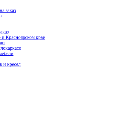
на заказ
з
аказ
 и Красноярском крае
ели
ллокаркасе
мебели
в и кресел