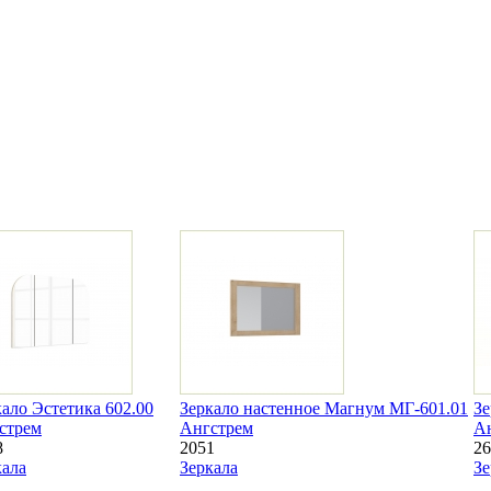
кало Эстетика 602.00
Зеркало настенное Магнум МГ-601.01
Зе
стрем
Ангстрем
А
8
2051
26
кала
Зеркала
Зе