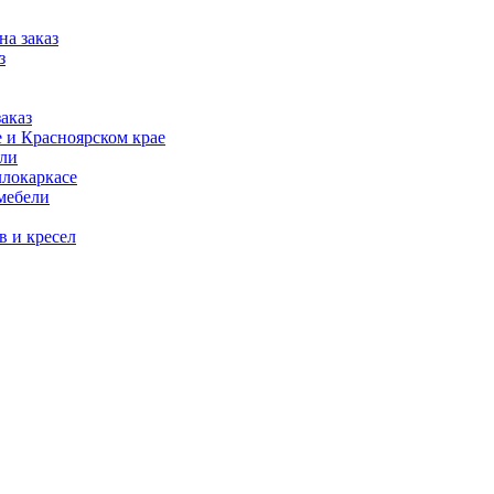
на заказ
з
аказ
 и Красноярском крае
ели
ллокаркасе
мебели
в и кресел