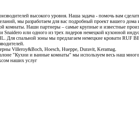
оизводителей высокого уровня. Наша задача - помочь вам сдела
еланий, мы разработаем для вас подробный проект вашего дома
ой комнаты. Наши партнеры – самые крупные и известные произ
и Snaidero или одного из трех лидеров немецкой кухонной индус
. Для спальной зоны мы предлагаем немецкие кровати RUF B
зводителей.
ны Villeroy&Boch, Hoesch, Hueppe, Duravit, Keramag.
салоне "Кухни и ванные комнаты" мы используем весь наш мног
ксом наших услуг