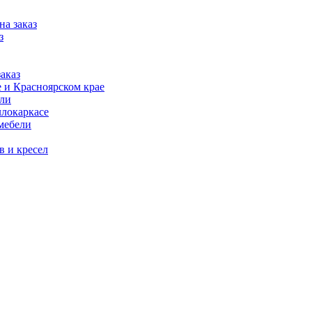
на заказ
з
аказ
 и Красноярском крае
ели
ллокаркасе
мебели
в и кресел