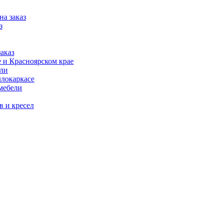
на заказ
з
аказ
 и Красноярском крае
ели
ллокаркасе
мебели
в и кресел