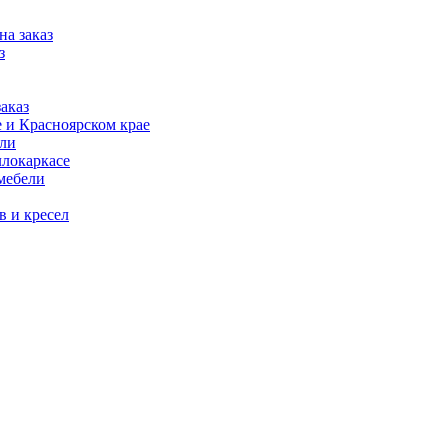
на заказ
з
аказ
 и Красноярском крае
ели
ллокаркасе
мебели
в и кресел