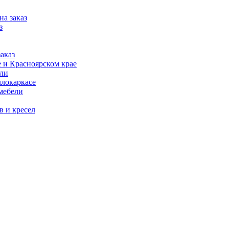
на заказ
з
аказ
 и Красноярском крае
ели
ллокаркасе
мебели
в и кресел