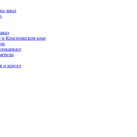
на заказ
з
аказ
 и Красноярском крае
ели
ллокаркасе
мебели
в и кресел