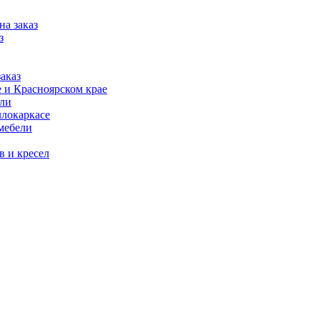
на заказ
з
аказ
 и Красноярском крае
ели
ллокаркасе
мебели
в и кресел