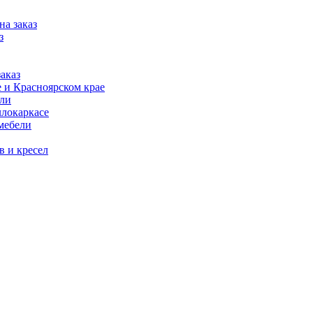
на заказ
з
аказ
 и Красноярском крае
ели
ллокаркасе
мебели
в и кресел