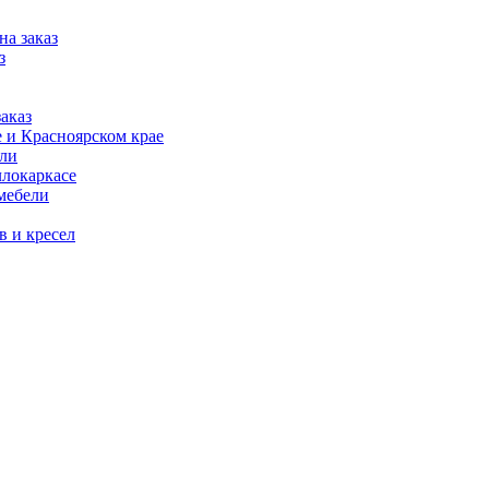
на заказ
з
аказ
 и Красноярском крае
ели
ллокаркасе
мебели
в и кресел