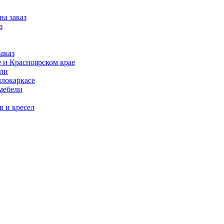
на заказ
з
аказ
 и Красноярском крае
ели
ллокаркасе
мебели
в и кресел