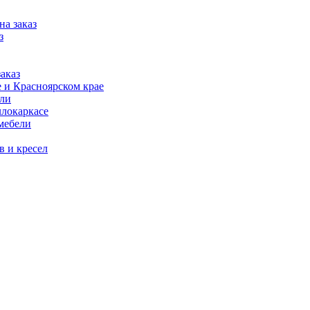
на заказ
з
аказ
 и Красноярском крае
ели
ллокаркасе
мебели
в и кресел