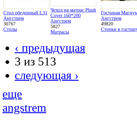
Чехол на матрас Plush
Стол обеденный L31
Гостиная Магнум
Cover 160*200
Ангстрем
Ангстрем
Ангстрем
30767
49820
5827
Столы
Стенки в гости
Матрасы
‹ предыдущая
3 из 513
следующая ›
еще
angstrem