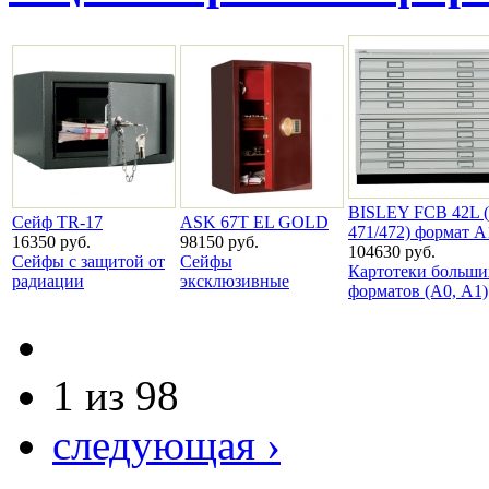
BISLEY FCB 42L 
Сейф ТR-17
ASK 67Т EL GOLD
471/472) формат А
16350 руб.
98150 руб.
104630 руб.
Сейфы с защитой от
Сейфы
Картотеки больши
радиации
эксклюзивные
форматов (А0, А1)
1 из 98
следующая ›