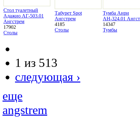
Стол туалетный
Табурет Spot
Тумба Анри
Адажио АГ-503.01
Ангстрем
АН-324.01 Ангс
Ангстрем
4185
14347
17902
Столы
Тумбы
Столы
1 из 513
следующая ›
еще
angstrem