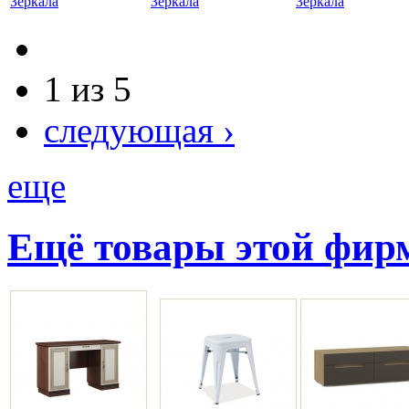
Зеркала
Зеркала
Зеркала
1 из 5
следующая ›
еще
Ещё товары этой фи